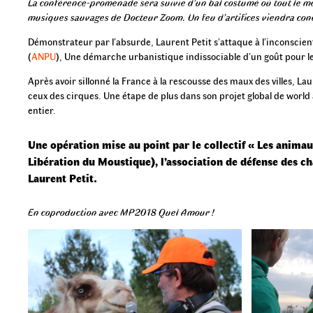
La conférence-promenade sera suivie d’un bal costumé où tout le mo
musiques sauvages de Docteur Zoom. Un feu d’artifices viendra conclu
Démonstrateur par l’absurde, Laurent Petit s’attaque à l’inconscien
(
ANPU
), Une démarche urbanistique indissociable d’un goût pour l
Après avoir sillonné la France à la rescousse des maux des villes, La
ceux des cirques. Une étape de plus dans son projet global de world
entier.
Une opération mise au point par le collectif « Les animau
Libération du Moustique), l’association de défense des ch
Laurent Petit.
En coproduction avec MP2018 Quel Amour !