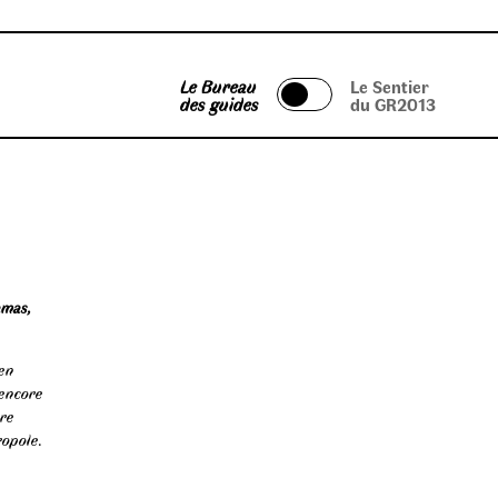
Le Bureau
Le Sentier
des guides
du GR2013
amas,
 en
 encore
rre
ropole.