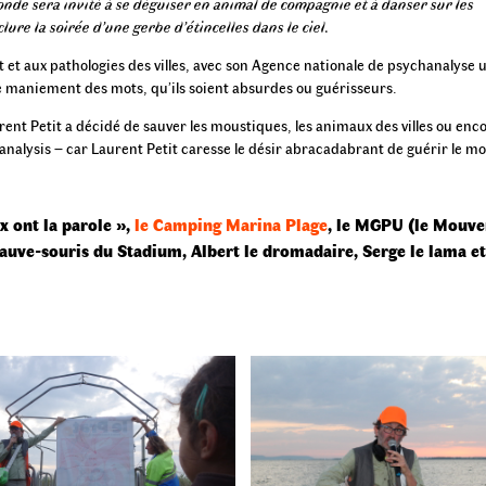
nde sera invité à se déguiser en animal de compagnie et à danser sur les
re la soirée d’une gerbe d’étincelles dans le ciel.
t et aux pathologies des villes, avec son Agence nationale de psychanalyse 
e maniement des mots, qu’ils soient absurdes ou guérisseurs.
urent Petit a décidé de sauver les moustiques, les animaux des villes ou enc
 analysis – car Laurent Petit caresse le désir abracadabrant de guérir le m
x ont la parole »,
le Camping Marina Plage
, le MGPU (le Mouve
auve-souris du Stadium, Albert le dromadaire, Serge le lama et