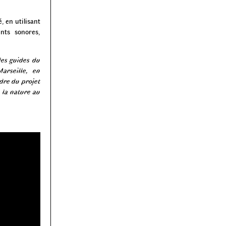
, en utilisant
ents sonores,
des guides du
arseille, en
dre du projet
 la nature au