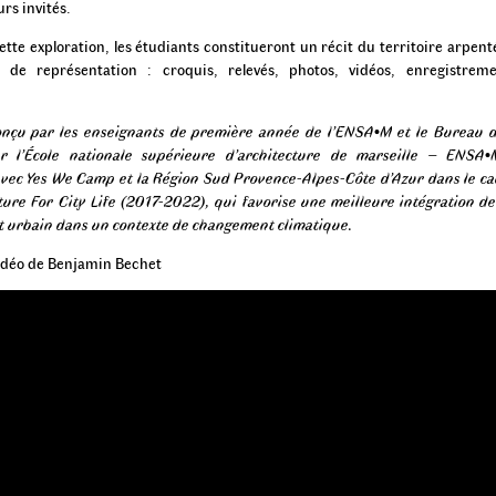
s invités.
cette exploration, les étudiants constitueront un récit du territoire arpenté
s de représentation : croquis, relevés, photos, vidéos, enregistrem
nçu par les enseignants de première année de l’ENSA•M et le Bureau 
 l’École nationale supérieure d’architecture de marseille – ENSA•M
avec Yes We Camp et la Région Sud Provence-Alpes-Côte d’Azur dans le ca
ure For City Life (2017-2022), qui favorise une meilleure intégration de
et urbain dans un contexte de changement climatique.
vidéo de Benjamin Bechet