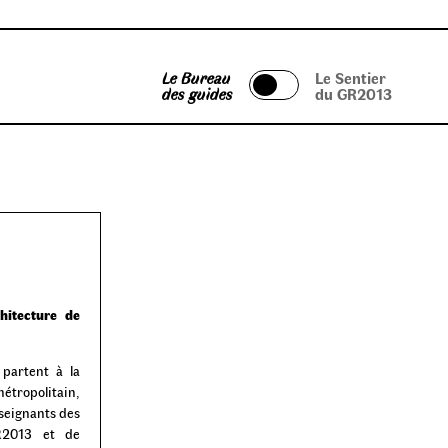
Le Bureau
Le Sentier
des guides
du GR2013
hitecture de
 partent à la
étropolitain,
seignants des
GR2013 et de