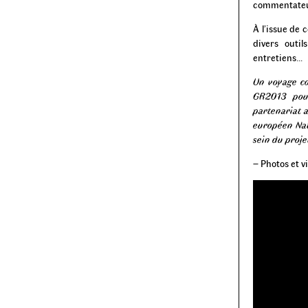
commentateur
À l’issue de 
divers outil
entretiens…
Un voyage co
GR2013 pour
partenariat 
européen Nat
sein du proj
– Photos et 