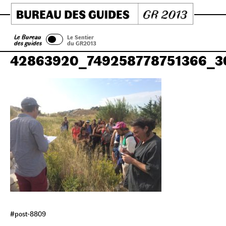
Skip
to
content
Le Bureau
Le Sentier
des guides
du GR2013
42863920_749258778751366_3
#post-8809