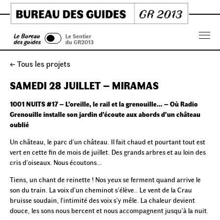
Skip
to
content
Le Bureau
Le Sentier
Menu
des guides
du GR2013
← Tous les projets
SAMEDI 28 JUILLET – MIRAMAS
1001 NUITS #17 – L’oreille, le rail et la grenouille… –
Où Radio
Grenouille installe son jardin d’écoute aux abords d’un château
oublié
Un château, le parc d’un château. Il fait chaud et pourtant tout est
vert en cette fin de mois de juillet. Des grands arbres et au loin des
cris d’oiseaux. Nous écoutons…
Tiens, un chant de reinette ! Nos yeux se ferment quand arrive le
son du train. La voix d’un cheminot s’élève.. Le vent de la Crau
bruisse soudain, l’intimité des voix s’y mêle. La chaleur devient
douce, les sons nous bercent et nous accompagnent jusqu’à la nuit.