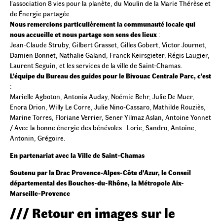
l’association 8 vies pour la planète, du Moulin de la Marie Thérèse et
de Énergie partagée.
Nous remercions particulièrement la communauté locale qui
nous accueille et nous partage son sens des lieux
:
Jean-Claude Struby, Gilbert Grasset, Gilles Gobert, Victor Journet,
Damien Bonnet, Nathalie Galand, Franck Keirsgieter, Régis Laugier,
Laurent Seguin, et les services de la ville de Saint-Chamas.
L’équipe du Bureau des guides pour le Bivouac Centrale Parc, c’est
:
Marielle Agboton, Antonia Auday, Noémie Behr, Julie De Muer,
Enora Drion, Willy Le Corre, Julie Nino-Cassaro, Mathilde Rouziès,
Marine Torres, Floriane Verrier, Sener Yilmaz Aslan, Antoine Yonnet
/ Avec la bonne énergie des bénévoles : Lorie, Sandro, Antoine,
Antonin, Grégoire.
En partenariat avec la Ville de Saint-Chamas
Soutenu par la Drac Provence-Alpes-Côte d’Azur, le Conseil
départemental des Bouches-du-Rhône, la Métropole Aix-
Marseille-Provence
/// Retour en images sur le