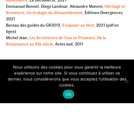
Emmanuel Bonnet, Diego Landivar, Alexandre Monnin,
Héritage et
fermeture, Un écologie du démantèlement
, Éditions Divergences,
2021
Bureau des guides du GR2013,
S’exposer au Vent,
2021 (pdf en
ligne)
Michel Jean,
Les Architectes de l’eau en Provence, De la
Renaissance au XXe siècle
, Actes sud, 2011
Nous utilisons des cookies pour vous garantir la meilleure
expérience sur notre site. Si vous continuez à utiliser ce
dernier, nous considérerons que vous acceptez l'utilisation des
cookies.
Ok
© Bureau des guides du
GR2013
| 2026
Mentions légales