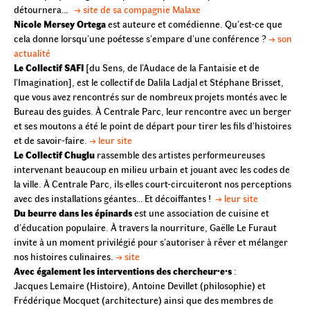
détournera…
→ site de sa compagnie Malaxe
Nicole Mersey Ortega
est auteure et comédienne. Qu’est-ce que
cela donne lorsqu’une poétesse s’empare d’une conférence ?
→ son
actualité
Le Collectif SAFI
[du Sens, de l’Audace de la Fantaisie et de
l’Imagination], est le collectif de Dalila Ladjal et Stéphane Brisset,
que vous avez rencontrés sur de nombreux projets montés avec le
Bureau des guides. À Centrale Parc, leur rencontre avec un berger
et ses moutons a été le point de départ pour tirer les fils d’histoires
et de savoir-faire.
→ leur site
Le Collectif Chuglu
rassemble des artistes performeureuses
intervenant beaucoup en milieu urbain et jouant avec les codes de
la ville. À Centrale Parc, ils·elles court-circuiteront nos perceptions
avec des installations géantes… Et décoiffantes !
→ leur site
Du beurre dans les épinards
est une association de cuisine et
d’éducation populaire. À travers la nourriture, Gaëlle Le Furaut
invite à un moment privilégié pour s’autoriser à rêver et mélanger
nos histoires culinaires.
→ site
Avec également les interventions des chercheur·e·s
:
Jacques Lemaire (Histoire), Antoine Devillet (philosophie) et
Frédérique Mocquet (architecture) ainsi que des membres de