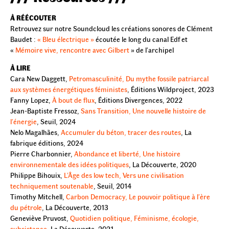
À RÉÉCOUTER
Retrouvez sur notre Soundcloud les créations sonores de Clément
Baudet :
« Bleu électrique »
écoutée le long du canal Edf et
«
Mémoire vive, rencontre avec Gilbert
» de l’archipel
À LIRE
Cara New Daggett,
Petromasculinité, Du mythe fossile patriarcal
aux systèmes énergétiques féministes
, Éditions Wildproject, 2023
Fanny Lopez,
À bout de flux
, Éditions Divergences, 2022
Jean-Baptiste Fressoz,
Sans Transition, Une nouvelle histoire de
l’énergie
, Seuil, 2024
Nelo Magalhães,
Accumuler du béton, tracer des routes
, La
fabrique éditions, 2024
Pierre Charbonnier,
Abondance et liberté, Une histoire
environnementale des idées politiques
, La Découverte, 2020
Philippe Bihouix,
L’Âge des low tech, Vers une civilisation
techniquement soutenable
, Seuil, 2014
Timothy Mitchell,
Carbon Democracy, Le pouvoir politique à l’ère
du pétrole
, La Découverte, 2013
Geneviève Pruvost,
Quotidien politique, Féminisme, écologie,
subsistance
, La Découverte, 2021