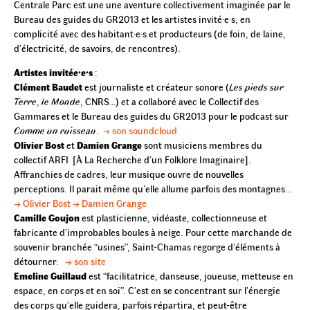
Centrale Parc est une une aventure collectivement imaginée par le
Bureau des guides du GR2013 et les artistes invité·e·s, en
complicité avec des habitant·e·s et producteurs (de foin, de laine,
d’électricité, de savoirs, de rencontres).
Artistes invitée·e·s
:
Clément Baudet
est journaliste et créateur sonore (
Les pieds sur
Terre
,
le Monde
, CNRS…) et a collaboré avec le Collectif des
Gammares et le Bureau des guides du GR2013 pour le podcast sur
Comme un ruisseau
.
→ son soundcloud
Olivier Bost
et
Damien Grange
sont musiciens membres du
collectif ARFI [À La Recherche d’un Folklore Imaginaire].
Affranchies de cadres, leur musique ouvre de nouvelles
perceptions. Il parait même qu’elle allume parfois des montagnes…
→ Olivier Bost
→ Damien Grange
Camille Goujon
est plasticienne, vidéaste, collectionneuse et
fabricante d’improbables boules à neige. Pour cette marchande de
souvenir branchée “usines”, Saint-Chamas regorge d’éléments à
détourner.
→ son site
Emeline Guillaud
est “facilitatrice, danseuse, joueuse, metteuse en
espace, en corps et en soi”. C’est en se concentrant sur l’énergie
des corps qu’elle guidera, parfois répartira, et peut-être