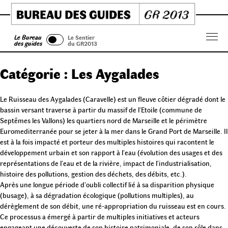
Skip
to
content
Le Bureau
Le Sentier
Menu
des guides
du GR2013
Catégorie :
Les Aygalades
Le Ruisseau des Aygalades (Caravelle) est un fleuve côtier dégradé dont le
bassin versant traverse à partir du massif de l’Etoile (commune de
Septêmes les Vallons) les quartiers nord de Marseille et le périmètre
Euromediterranée pour se jeter à la mer dans le Grand Port de Marseille. Il
est à la fois impacté et porteur des multiples histoires qui racontent le
développement urbain et son rapport à l’eau (évolution des usages et des
représentations de l’eau et de la rivière, impact de l’industrialisation,
histoire des pollutions, gestion des déchets, des débits, etc.).
Après une longue période d’oubli collectif lié à sa disparition physique
(busage), à sa dégradation écologique (pollutions multiples), au
dérèglement de son débit, une ré-appropriation du ruisseau est en cours.
Ce processus a émergé à partir de multiples initiatives et acteurs
engageant une découverte de son histoire patrimoniale, de son rôle dans