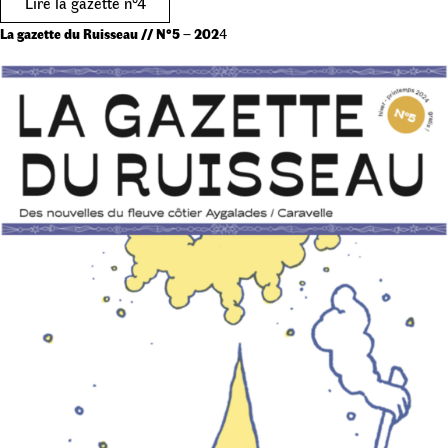
Lire la gazette n°4
La gazette du Ruisseau // N°5
–
202
4