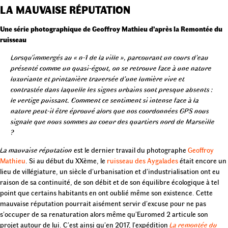
LA MAUVAISE RÉPUTATION
Une série photographique de Geoffroy Mathieu d’après la Remontée du
ruisseau
Lorsqu’immergés au « n-1 de la ville », parcourant un cours d’eau
présenté comme un quasi-égout, on se retrouve face à une nature
luxuriante et printanière traversée d’une lumière vive et
contrastée dans laquelle les signes urbains sont presque absents :
le vertige puissant. Comment ce sentiment si intense face à la
nature peut-il être éprouvé alors que nos coordonnées GPS nous
signale que nous sommes au coeur des quartiers nord de Marseille
?
La mauvaise réputation
est le dernier travail du photographe
Geoffroy
Mathieu
. Si au début du XXème, le
ruisseau des Aygalades
était encore un
lieu de villégiature, un siècle d’urbanisation et d’industrialisation ont eu
raison de sa continuité, de son débit et de son équilibre écologique à tel
point que certains habitants en ont oublié même son existence. Cette
mauvaise réputation pourrait aisément servir d’excuse pour ne pas
s’occuper de sa renaturation alors même qu’Euromed 2 articule son
projet autour de lui. C’est ainsi qu’en 2017, l’expédition
La remontée du