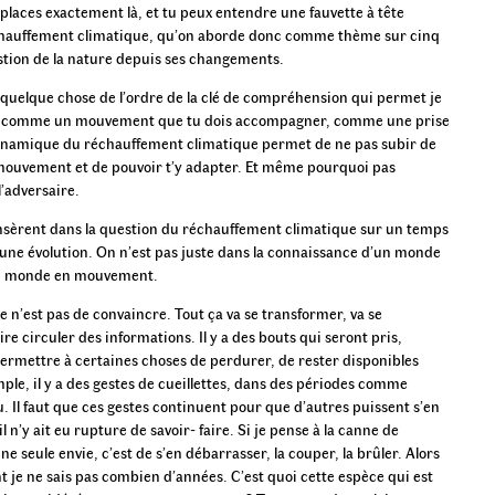
e places exactement là, et tu peux entendre une fauvette à tête
 réchauffement climatique, qu’on aborde donc comme thème sur cinq
estion de la nature depuis ses changements.
 a quelque chose de l’ordre de la clé de compréhension qui permet je
 comme un mouvement que tu dois accompagner, comme une prise
dynamique du réchauffement climatique permet de ne pas subir de
mouvement et de pouvoir t’y adapter. Et même pourquoi pas
 l’adversaire.
 s’insèrent dans la question du réchauffement climatique sur un temps
’une évolution. On n’est pas juste dans la connaissance d’un monde
’un monde en mouvement.
 n’est pas de convaincre. Tout ça va se transformer, va se
re circuler des informations. Il y a des bouts qui seront pris,
 permettre à certaines choses de perdurer, de rester disponibles
mple, il y a des gestes de cueillettes, dans des périodes comme
 Il faut que ces gestes continuent pour que d’autres puissent s’en
n’y ait eu rupture de savoir- faire. Si je pense à la canne de
e seule envie, c’est de s’en débarrasser, la couper, la brûler. Alors
nt je ne sais pas combien d’années. C’est quoi cette espèce qui est