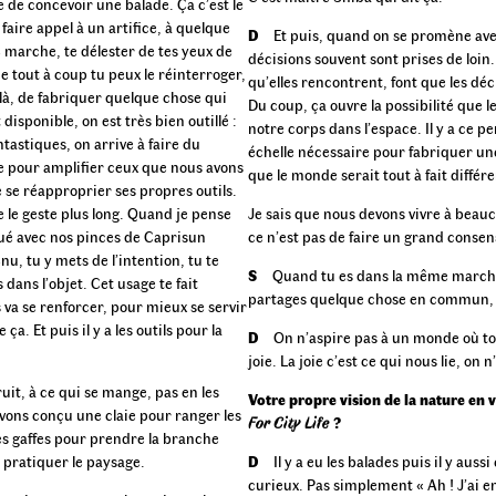
 de concevoir une balade. Ça c’est le
faire appel à un artifice, à quelque
D
Et puis, quand on se promène avec
e marche, te délester de tes yeux de
décisions souvent sont prises de loin
 tout à coup tu peux le réinterroger,
qu’elles rencontrent, font que les déc
-là, de fabriquer quelque chose qui
Du coup, ça ouvre la possibilité que l
isponible, on est très bien outillé :
notre corps dans l’espace. Il y a ce 
ntastiques, on arrive à faire du
échelle nécessaire pour fabriquer un
ue pour amplifier ceux que nous avons
que le monde serait tout à fait différe
 se réapproprier ses propres outils.
 le geste plus long. Quand je pense
Je sais que nous devons vivre à beau
ué avec nos pinces de Caprisun
ce n’est pas de faire un grand consen
nu, tu y mets de l’intention, tu te
S
Quand tu es dans la même marche
dans l’objet. Cet usage te fait
partages quelque chose en commun, c’
 va se renforcer, pour mieux se servir
. Et puis il y a les outils pour la
D
On n’aspire pas à un monde où tou
joie. La joie c’est ce qui nous lie, on
ruit, à ce qui se mange, pas en les
Votre propre vision de la nature en v
vons conçu une claie pour ranger les
For City Life
?
tes gaffes pour prendre la branche
 pratiquer le paysage.
D
Il y a eu les balades puis il y aus
curieux. Pas simplement « Ah ! J’ai e