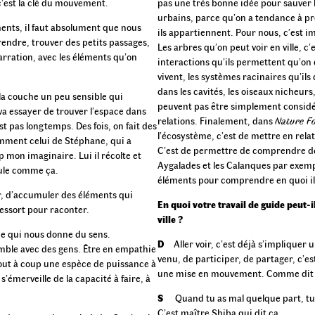
c’est la clé du mouvement.
pas une très bonne idée pour sauver le
urbains, parce qu’on a tendance à pr
ents, il faut absolument que nous
ils appartiennent. Pour nous, c’est i
endre, trouver des petits passages,
Les arbres qu’on peut voir en ville, c
narration, avec les éléments qu’on
interactions qu’ils permettent qu’on d
vivent, les systèmes racinaires qu’ils
dans les cavités, les oiseaux nicheurs,
 la couche un peu sensible qui
peuvent pas être simplement consid
a essayer de trouver l’espace dans
relations. Finalement, dans
Nature Fo
t pas longtemps. Des fois, on fait des
l’écosystème, c’est de mettre en rela
tamment celui de Stéphane, qui a
C’est de permettre de comprendre deux
mon imaginaire. Lui il récolte et
Aygalades et les Calanques par exemple
cule comme ça.
éléments pour comprendre en quoi i
er, d’accumuler des éléments qui
En quoi votre travail de guide peut-
essort pour raconter.
ville ?
 ce qui nous donne du sens.
D
Aller voir, c’est déjà s’impliquer 
semble avec des gens. Être en empathie
venu, de participer, de partager, c’e
a tout à coup une espèce de puissance à
une mise en mouvement. Comme dit le 
’émerveille de la capacité à faire, à
S
Quand tu as mal quelque part, tu 
C’est maître Shiba qui dit ça.