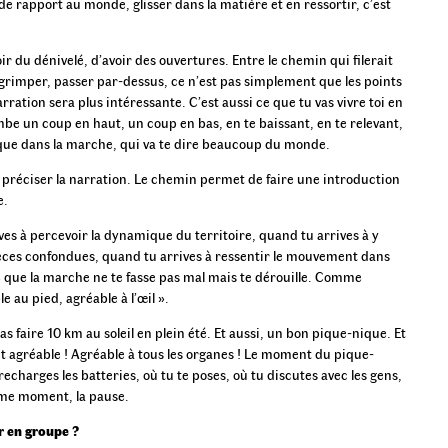
de rapport au monde, glisser dans la matière et en ressortir, c’est
oir du dénivelé, d’avoir des ouvertures. Entre le chemin qui filerait
r, grimper, passer par-dessus, ce n’est pas simplement que les points
rration sera plus intéressante. C’est aussi ce que tu vas vivre toi en
be un coup en haut, un coup en bas, en te baissant, en te relevant,
ue dans la marche, qui va te dire beaucoup du monde.
 préciser la narration. Le chemin permet de faire une introduction
e.
ives à percevoir la dynamique du territoire, quand tu arrives à y
èces confondues, quand tu arrives à ressentir le mouvement dans
e que la marche ne te fasse pas mal mais te dérouille. Comme
e au pied, agréable à l’œil ».
as faire 10 km au soleil en plein été. Et aussi, un bon pique-nique. Et
oit agréable ! Agréable à tous les organes ! Le moment du pique-
recharges les batteries, où tu te poses, où tu discutes avec les gens,
mme moment, la pause.
r en groupe ?