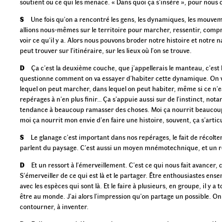
soutient ou ce qui les menace. « Dans quoi ça s’insère », pour nous 
S
Une fois qu’on a rencontré les gens, les dynamiques, les mouvem
allions nous-mêmes sur le territoire pour marcher, ressentir, compr
voir ce qu’il y a. Alors nous pouvons broder notre histoire et notre 
peut trouver sur l’itinéraire, sur les lieux où l’on se trouve.
D
Ça c’est la deuxième couche, que j’appellerais le manteau, c’est
questionne comment on va essayer d’habiter cette dynamique. On v
lequel on peut marcher, dans lequel on peut habiter, même si ce n’es
repérages à n’en plus finir… Ça s’appuie aussi sur de l’instinct, no
tendance à beaucoup ramasser des choses. Moi ça nourrit beaucoup 
moi ça nourrit mon envie d’en faire une histoire, souvent, ça s’arti
S
Le glanage c’est important dans nos repérages, le fait de récolt
parlent du paysage. C’est aussi un moyen mnémotechnique, et un r
D
Et un ressort à l’émerveillement. C’est ce qui nous fait avancer,
S’émerveiller de ce qui est là et le partager. Être enthousiastes en
avec les espèces qui sont là. Et le faire à plusieurs, en groupe, il y 
être au monde. J’ai alors l’impression qu’on partage un possible. On s
contourner, à inventer.