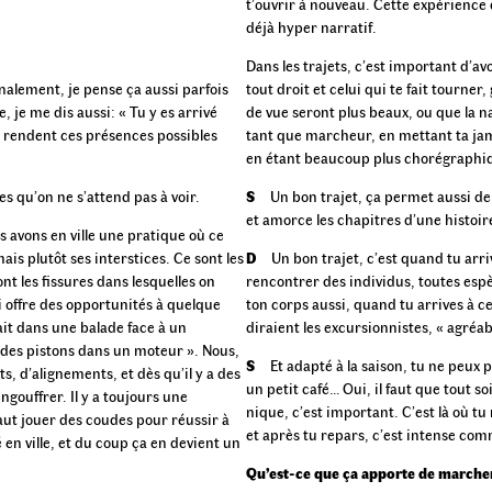
t’ouvrir à nouveau. Cette expérience 
déjà hyper narratif.
Dans les trajets, c’est important d’av
inalement, je pense ça aussi parfois
tout droit et celui qui te fait tourne
 je me dis aussi: « Tu y es arrivé
de vue seront plus beaux, ou que la na
i rendent ces présences possibles
tant que marcheur, en mettant ta jam
en étant beaucoup plus chorégraphiq
s qu’on ne s’attend pas à voir.
S
Un bon trajet, ça permet aussi de
et amorce les chapitres d’une histoir
s avons en ville une pratique où ce
ais plutôt ses interstices. Ce sont les
D
Un bon trajet, c’est quand tu arr
sont les fissures dans lesquelles on
rencontrer des individus, toutes esp
ui offre des opportunités à quelque
ton corps aussi, quand tu arrives à c
it dans une balade face à un
diraient les excursionnistes, « agréabl
e des pistons dans un moteur ». Nous,
S
Et adapté à la saison, tu ne peux p
ts, d’alignements, et dès qu’il y a des
un petit café… Oui, il faut que tout s
gouffrer. Il y a toujours une
nique, c’est important. C’est là où tu 
faut jouer des coudes pour réussir à
et après tu repars, c’est intense co
 en ville, et du coup ça en devient un
Qu’est-ce que ça apporte de marche