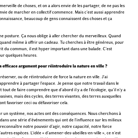
rveille de choses, et on a alors envie de les partager, de ne pas les
’envie de marcher en collectif commence. Mais c’est aussi apprendre
 connaissance, beaucoup de gens connaissent des choses et ça
me posture. Ça nous oblige à aller chercher du merveilleux. Quand
 quand même à offrir un cadeau. Tu cherches à être généreux, pour
prit du commun, il est hyper important dans une balade. C’est
ur quelques heures.
us efficace argument pour réintroduire la nature en ville ?
préserver, ou de réintroduire de force la nature en ville. J’ai
apprendre à partager l’espace. Je pense que notre travail dans le
nt tout de faire comprendre que d’abord il y a de l’écologie, qu’il n’y a
asives, mais des cycles, des terres vivantes, des terres auxquelles
ont favoriser ceci ou défavoriser cela.
ur un système, nos actes ont des conséquences. Nous cherchons à
dans une série d’événements qui ont de l’influence sur les milieux
 reconnaître notre pouvoir d’agir, notre capacité, notre force
autres espèces. L’idée « d’amener-des-abeilles-en-ville », ce n’est