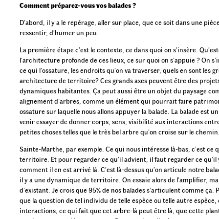
Comment préparez-vous vos balades ?
D’abord, il y a le repérage, aller sur place, que ce soit dans une piè
ressentir, d’humer un peu.
La première étape c’est le contexte, ce dans quoi on s’insère. Qu’est
l’architecture profonde de ces lieux, ce sur quoi on s’appuie ? On s’i
ce qui l’ossature, les endroits qu’on va traverser, quels en sont les
architecture de territoire? Ces grands axes peuvent être des projet
dynamiques habitantes. Ça peut aussi être un objet du paysage c
alignement d’arbres, comme un élément qui pourrait faire patrimoin
ossature sur laquelle nous allons appuyer la balade. La balade est un
venir essayer de donner corps, sens, visibilité aux interactions ent
petites choses telles que le très bel arbre qu’on croise sur le chemin
Sainte-Marthe, par exemple. Ce qui nous intéresse là-bas, c’est ce q
territoire. Et pour regarder ce qu’il advient, il faut regarder ce qu’il
comment il en est arrivé là. C’est là-dessus qu’on articule notre bal
il y a une dynamique de territoire. On essaie alors de l’amplifier, m
d’existant. Je crois que 95% de nos balades s’articulent comme ça. 
que la question de tel individu de telle espèce ou telle autre espèce
interactions, ce qui fait que cet arbre-là peut être là, que cette plant