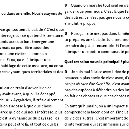
S
Quand on marche tout seul on s’éme
garder que pour nous. C’est là que l
ce ou dans une ville. Nous essayons de
des autres, ce n’est pas que nous la
enrichit le propos.
-ce qui soutient la balade ? C’est quoi
D
Puis ça ne te met pas dans la mê
nterroge sur ce qui tend le territoire,
tu prépares une balade, tu cherches
 grands axes qui font émerger une
prendre du plaisir ensemble. Et l’es
s mais ça peut être aussi des
fabriquer une petite communauté po
omme une rivière, comme un
e. Et ça, ça va fabriquer une
Quel est selon vous le principal / pl
 habillage de cette ossature, où on va
re ces dynamiques territoriales et des
D
Je suis mal à l’aise avec l’idée de 
.
beaucoup plus envie de vivre avec, d’
projet
Nature For City Life
, c’est ava
ui est en train d’advenir de ce
pas des espèces à défendre ou des inv
 y avait avant, à quoi il a échappé,
on fait des choses et que ces choses v
ade. Aux Aygalades, là très clairement
ais on s’adosse à quelque chose
En tant qu’humain, on a un impact s
Parce que ce qui nous intéresse, plus
comprendre la façon dont on s’inclut 
, c’est la dynamique du paysage, les
de vie des autres. C’est important de
e-là peut être là, et tout ce qui les
d’intervention qui est immense sur d’