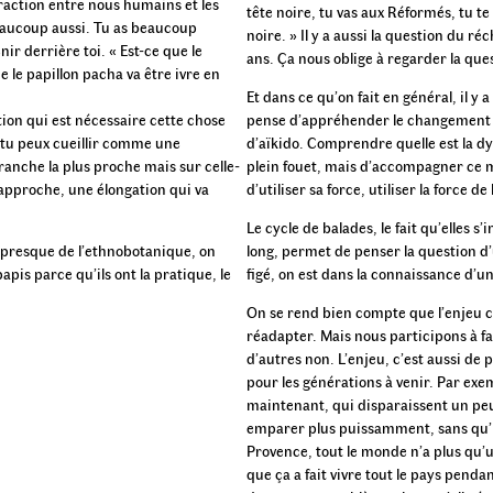
eraction entre nous humains et les
tête noire, tu vas aux Réformés, tu t
eaucoup aussi. Tu as beaucoup
noire. » Il y a aussi la question du
ir derrière toi. « Est-ce que le
ans. Ça nous oblige à regarder la qu
e le papillon pacha va être ivre en
Et dans ce qu’on fait en général, il y
tion qui est nécessaire cette chose
pense d’appréhender le changement
e, tu peux cueillir comme une
d’aïkido. Comprendre quelle est la 
branche la plus proche mais sur celle-
plein fouet, mais d’accompagner ce 
approche, une élongation qui va
d’utiliser sa force, utiliser la force de
Le cycle de balades, le fait qu’elles
 presque de l’ethnobotanique, on
long, permet de penser la question d
apis parce qu’ils ont la pratique, le
figé, on est dans la connaissance d
On se rend bien compte que l’enjeu ce
réadapter. Mais nous participons à fai
d’autres non. L’enjeu, c’est aussi de
pour les générations à venir. Par exe
maintenant, qui disparaissent un peu.
emparer plus puissamment, sans qu’il 
Provence, tout le monde n’a plus qu’un
que ça a fait vivre tout le pays penda