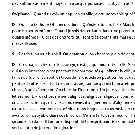
devient un événement majeur, parce que punaise, il faut y arriver !
Stéphane
Quand tu vois un papillon en ville, c’est incroyable quoi !
D
Oui ! Tu te dis : « Oh ben dis donc ! Qu’est-ce tu fais là ? » Mais f
pour les petits enfants. Quand je vois des enfants dans une poussette,
quand même ! » C’est des endroits qui sont très contraints mais qu
merveilleuses.
S
Des fois, on suit le soleil. On déambule, on cherche plein de chose
D
C’est ça, on cherche le sauvage, c’est ça qui nous interpelle. Nou
qui nous intéresse n’est pas tant les commodités qu’offrent la ville, m
failles de la ville, ce sont les trous dans lesquels on peut tomber, ce 
peut se fondre, c’est tout ce qui craque, tout ce qui est bancal et q
chose, à un évènement. On cherche l’inattendu. Un jour Nicolas disa
lotissement, « les choses là sont alignées, alignées, alignées, comm
on a la sensation que la ville a des envies d’alignements, d’alignemen
ruptures, c’est comme des brèches dans lesquelles tu as envie de t’en
aventure incroyable dans ces brèches. Mais la faille est mineure, il 
se couler dedans. Il faut une disponibilité d’esprit pour être impacté
vrai terrain de jeu et d’imagination.