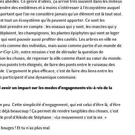
s abeilles. Ce genre d’idées, ça arrive très souvent dans les milieux
endre des emblèmes et à moins s’intéresser à l’écosystème auquel
mportant que l’on ne considère jamais qu’un élément est là tout seul.
’est tout un écosystème qu’ils peuvent apporter. Ce sont les
oit prendre en compte : les oiseaux qui y vont, les insectes qui y
 déploient, les champignons, les plantes épiphytes qui vont se loger
 qui vont pouvoir aussi profiter des cavités. Les arbres en ville ne
érés comme des individus, mais aussi comme partie d’un monde de
r City Life
, notre mission c’est de dérouler la question de
tion les choses, de repenser la ville comme étant au cœur du monde.
 points très éloignés, de faire des ponts entre le ruisseau des
. L’argument le plus efficace, c’est de faire des liens entre les
ls participent d’une dynamique commune.
il avoir un impact sur les modes d’engagements vis-à-vis de la
un peu. Cette simplicité d’engagement, qui est celui d’être là, d’être
st déjà beaucoup ! Ça permet de rendre tangibles des choses, c’est
prof d’Aïkido de Stéphane : «Le mouvement c’est la vie. »
bouges ! Et tu n’as plus mal.