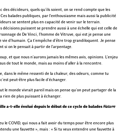
 des décideurs, quels qu’ils soient, on se rend compte que les
. Ces balades publiques, par l’enthousiasme mais aussi la publicité
ideurs se sentent plus en capacité de venir sur le terrain.
es décisions puissent se prendre aussi à une échelle qui est celle de
personnage de De Vinci, l’homme de Vitruve, qui est je pense une
e vie d’humain. Ça t’empêche d’être trop grandiloquent. Je pense
nt si on le pensait à partir de l’arpentage.
coup, et que nous n’aurons jamais les mêmes avis, opinions. L’enjeu
sus de tout le monde, mais au moins d’aller à la rencontre.
, dans le même ressenti de la chaleur, des odeurs, comme tu
est peut-être plus facile d’échanger.
t le monde vivrait pareil mais on pense qu’on peut partager de la
 n’a rien de plus puissant à échanger.
ille a-t-elle évolué depuis le début de ce cycle de balades
Nature
si eu le COVID, qui nous a fait avoir du temps pour être encore plus
ntendu une fauvette », mais : « Si tu veux entendre une fauvette à