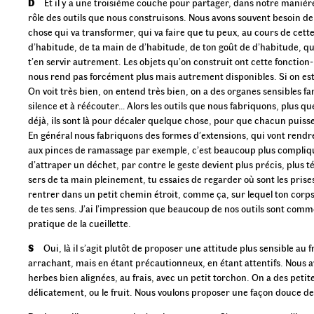
D
Et il y a une troisième couche pour partager, dans notre manière
rôle des outils que nous construisons. Nous avons souvent besoin de 
chose qui va transformer, qui va faire que tu peux, au cours de cett
d’habitude, de ta main de d’habitude, de ton goût de d’habitude, que
t’en servir autrement. Les objets qu’on construit ont cette fonction
nous rend pas forcément plus mais autrement disponibles. Si on est d
On voit très bien, on entend très bien, on a des organes sensibles fa
silence et à réécouter… Alors les outils que nous fabriquons, plus q
déjà, ils sont là pour décaler quelque chose, pour que chacun puisse
En général nous fabriquons des formes d’extensions, qui vont rendre
aux pinces de ramassage par exemple, c’est beaucoup plus compliq
d’attraper un déchet, par contre le geste devient plus précis, plus té
sers de ta main pleinement, tu essaies de regarder où sont les prises 
rentrer dans un petit chemin étroit, comme ça, sur lequel ton corps
de tes sens. J’ai l’impression que beaucoup de nos outils sont comme ça
pratique de la cueillette.
S
Oui, là il s’agit plutôt de proposer une attitude plus sensible au f
arrachant, mais en étant précautionneux, en étant attentifs. Nous a
herbes bien alignées, au frais, avec un petit torchon. On a des peti
délicatement, ou le fruit. Nous voulons proposer une façon douce de