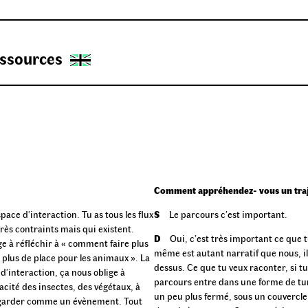
ssources
Comment appréhendez- vous un traj
pace d’interaction. Tu as tous les flux
S
Le parcours c’est important.
très contraints mais qui existent.
D
Oui, c’est très important ce que 
e à réfléchir à « comment faire plus
même est autant narratif que nous, i
t plus de place pour les animaux ». La
dessus. Ce que tu veux raconter, si tu
d’interaction, ça nous oblige à
parcours entre dans une forme de tunn
acité des insectes, des végétaux, à
un peu plus fermé, sous un couvercle.
regarder comme un évènement. Tout