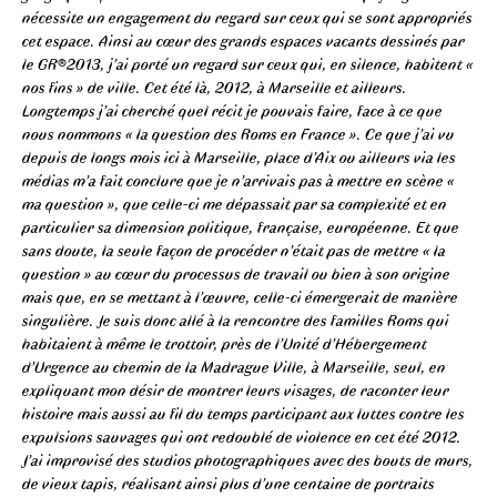
nécessite un engagement du regard sur ceux qui se sont appropriés
cet espace. Ainsi au cœur des grands espaces vacants dessinés par
le GR®2013, j’ai porté un regard sur ceux qui, en silence, habitent «
nos fins » de ville. Cet été là, 2012, à Marseille et ailleurs.
Longtemps j’ai cherché quel récit je pouvais faire, face à ce que
nous nommons « la question des Roms en France ». Ce que j’ai vu
depuis de longs mois ici à Marseille, place d’Aix ou ailleurs via les
médias m’a fait conclure que je n’arrivais pas à mettre en scène «
ma question », que celle-ci me dépassait par sa complexité et en
particulier sa dimension politique, française, européenne. Et que
sans doute, la seule façon de procéder n’était pas de mettre « la
question » au cœur du processus de travail ou bien à son origine
mais que, en se mettant à l’œuvre, celle-ci émergerait de manière
singulière. Je suis donc allé à la rencontre des familles Roms qui
habitaient à même le trottoir, près de l’Unité d’Hébergement
d’Urgence au chemin de la Madrague Ville, à Marseille, seul, en
expliquant mon désir de montrer leurs visages, de raconter leur
histoire mais aussi au fil du temps participant aux luttes contre les
expulsions sauvages qui ont redoublé de violence en cet été 2012.
J’ai improvisé des studios photographiques avec des bouts de murs,
de vieux tapis, réalisant ainsi plus d’une centaine de portraits