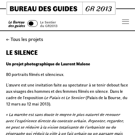
Skip
to
content
Le Bureau
Le Sentier
Menu
des guides
du GR2013
← Tous les projets
LE SILENCE
Un projet photographique de Laurent Malone
80 portraits filmés et silencieux.
L’œuvre est une invitation faite au spectateur à se tenir debout face
aux visages des hommes et des femmes filmés en silence. Dans le
cadre de l’exposition
Le Palais et Le Sentier
(Palais de la Bourse, du
12 mars au 12 mai 2013)
.
« La marche est sans doute le moyen le plus naturel de renouer
avec l’expérience directe du contexte urbain. Arpenter, regarder,
ne peut se réduire à la vision totalisante de l’urbaniste ou du
géographe qui réduit la ville à un fait urbain ou un paysage mais