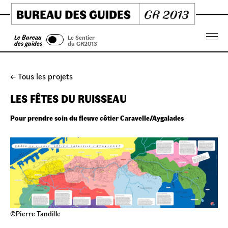
Skip
to
content
Le Bureau
Le Sentier
Menu
des guides
du GR2013
← Tous les projets
LES FÊTES DU RUISSEAU
Pour prendre soin du fleuve côtier Caravelle/Aygalades
©Pierre Tandille