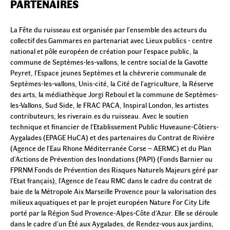
PARTENAIRES
La Fête du ruisseau est organisée par l’ensemble des acteurs du
collectif des Gammares en partenariat avec Lieux publics - centre
national et pôle européen de création pour l’espace public, la
commune de Septèmes-les-vallons, le centre social de la Gavotte
Peyret, l’Espace jeunes Septèmes et la chèvrerie communale de
Septèmes-les-vallons, Unis-cité, la Cité de l’agriculture, la Réserve
des arts, la médiathèque Jorgi Reboul et la commune de Septèmes-
les-Vallons, Sud Side, le FRAC PACA, Inspiral London, les artistes
contributeurs, les riverain.es du ruisseau. Avec le soutien
technique et financier de l’Etablissement Public Huveaune-Côtiers-
Aygalades (EPAGE HuCA) et des partenaires du Contrat de Rivière
(Agence de l’Eau Rhone Méditerranée Corse – AERMC) et du Plan
d’Actions de Prévention des Inondations (PAPI) (Fonds Barnier ou
FPRNM Fonds de Prévention des Risques Naturels Majeurs géré par
l’Etat français), l’Agence de l’eau RMC dans le cadre du contrat de
baie de la Métropole Aix Marseille Provence pour la valorisation des
milieux aquatiques et par le projet européen Nature For City Life
porté par la Région Sud Provence-Alpes-Côte d’Azur. Elle se déroule
dans le cadre d’un Été aux Aygalades, de Rendez-vous aux jardins,