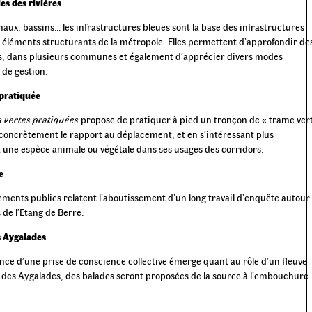
s des rivières
naux, bassins… les infrastructures bleues sont la base des infrastructures
s éléments structurants de la métropole. Elles permettent d’approfondir de
es, dans plusieurs communes et également d’apprécier divers modes
de gestion.
 pratiquée
 vertes pratiquées
propose de pratiquer à pied un tronçon de « trame ver
oncrètement le rapport au déplacement, et en s’intéressant plus
 une espèce animale ou végétale dans ses usages des corridors.
re
ments publics relatent l’aboutissement d’un long travail d’enquête autour
 de l’Etang de Berre.
s Aygalades
nce d’une prise de conscience collective émerge quant au rôle d’un fleuve
ui des Aygalades, des balades seront proposées de la source à l’embouchure.