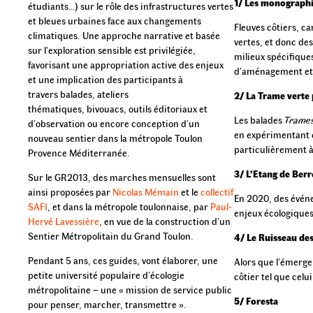
1/ Les monographie
étudiants…) sur le rôle des infrastructures vertes
et bleues urbaines face aux changements
Fleuves côtiers, ca
climatiques. Une approche narrative et basée
vertes, et donc de
sur l’exploration sensible est privilégiée,
milieux spécifiqu
favorisant une appropriation active des enjeux
d’aménagement et 
et une implication des participants à
travers balades, ateliers
2/ La Trame verte
thématiques, bivouacs, outils éditoriaux et
Les balades
Trames
d’observation ou encore conception d’un
en expérimentant c
nouveau sentier dans la métropole Toulon
particulièrement à
Provence Méditerranée.
3/ L’Etang de Ber
Sur le GR2013, des marches mensuelles sont
ainsi proposées par
Nicolas Mémain
et le
collectif
En 2020, des événe
SAFI
, et dans la métropole toulonnaise, par
Paul-
enjeux écologiques
Hervé Lavessière
, en vue de la construction d’un
Sentier Métropolitain du Grand Toulon.
4/ Le Ruisseau de
Pendant 5 ans, ces guides, vont élaborer, une
Alors que l’émerge
petite université populaire d’écologie
côtier tel que cel
métropolitaine – une « mission de service public
5/ Foresta
pour penser, marcher, transmettre ».