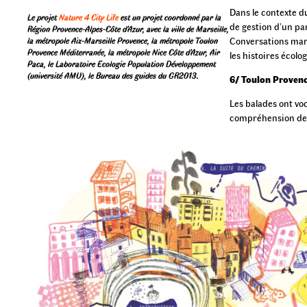
Dans le contexte du
Le projet
Nature 4 City Life
est un projet coordonné par la
de gestion d’un pa
Région Provence-Alpes-Côte d’Azur, avec la ville de Marseille,
Conversations marc
la métropole Aix-Marseille Provence, la métropole Toulon
Provence Méditerranée, la métropole Nice Côte d’Azur, Air
les histoires écolo
Paca, le Laboratoire Ecologie Population Développement
(université AMU), le Bureau des guides du GR2013.
6/
Toulon Provenc
Les balades ont voc
compréhension des 