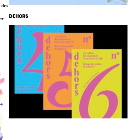
modes
DEHORS
er