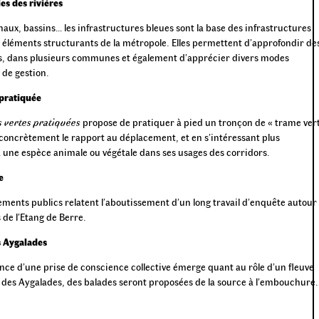
s des rivières
naux, bassins… les infrastructures bleues sont la base des infrastructures
s éléments structurants de la métropole. Elles permettent d’approfondir de
es, dans plusieurs communes et également d’apprécier divers modes
de gestion.
 pratiquée
 vertes pratiquées
propose de pratiquer à pied un tronçon de « trame ver
oncrètement le rapport au déplacement, et en s’intéressant plus
 une espèce animale ou végétale dans ses usages des corridors.
re
ments publics relatent l’aboutissement d’un long travail d’enquête autour
 de l’Etang de Berre.
s Aygalades
nce d’une prise de conscience collective émerge quant au rôle d’un fleuve
ui des Aygalades, des balades seront proposées de la source à l’embouchure.