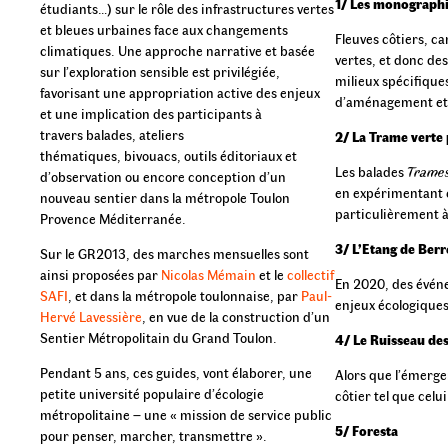
1/ Les monographie
étudiants…) sur le rôle des infrastructures vertes
et bleues urbaines face aux changements
Fleuves côtiers, ca
climatiques. Une approche narrative et basée
vertes, et donc de
sur l’exploration sensible est privilégiée,
milieux spécifiqu
favorisant une appropriation active des enjeux
d’aménagement et 
et une implication des participants à
travers balades, ateliers
2/ La Trame verte
thématiques, bivouacs, outils éditoriaux et
Les balades
Trames
d’observation ou encore conception d’un
en expérimentant c
nouveau sentier dans la métropole Toulon
particulièrement à
Provence Méditerranée.
3/ L’Etang de Ber
Sur le GR2013, des marches mensuelles sont
ainsi proposées par
Nicolas Mémain
et le
collectif
En 2020, des événe
SAFI
, et dans la métropole toulonnaise, par
Paul-
enjeux écologiques
Hervé Lavessière
, en vue de la construction d’un
Sentier Métropolitain du Grand Toulon.
4/ Le Ruisseau de
Pendant 5 ans, ces guides, vont élaborer, une
Alors que l’émerge
petite université populaire d’écologie
côtier tel que cel
métropolitaine – une « mission de service public
5/ Foresta
pour penser, marcher, transmettre ».