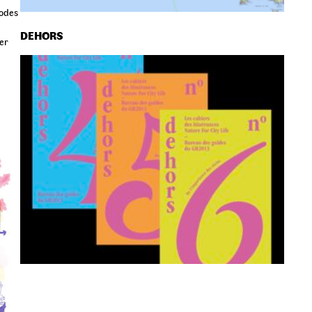
modes
DEHORS
er