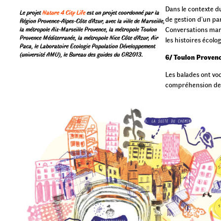
Dans le contexte du
Le projet
Nature 4 City Life
est un projet coordonné par la
de gestion d’un pa
Région Provence-Alpes-Côte d’Azur, avec la ville de Marseille,
Conversations marc
la métropole Aix-Marseille Provence, la métropole Toulon
Provence Méditerranée, la métropole Nice Côte d’Azur, Air
les histoires écolo
Paca, le Laboratoire Ecologie Population Développement
(université AMU), le Bureau des guides du GR2013.
6/
Toulon Provenc
Les balades ont voc
compréhension des 