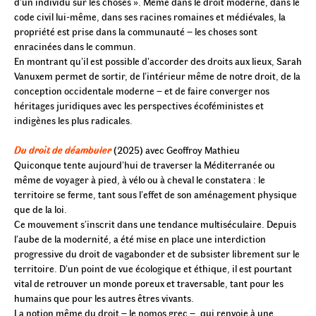
dʼun individu sur les choses ». Même dans le droit moderne, dans le
code civil lui-même, dans ses racines romaines et médiévales, la
propriété est prise dans la communauté – les choses sont
enracinées dans le commun.
En montrant quʼil est possible dʼaccorder des droits aux lieux, Sarah
Vanuxem permet de sortir, de lʼintérieur même de notre droit, de la
conception occidentale moderne – et de faire converger nos
héritages juridiques avec les perspectives écoféministes et
indigènes les plus radicales.
Du droit de déambuler
(2025) avec Geoffroy Mathieu
Quiconque tente aujourd’hui de traverser la Méditerranée ou
même de voyager à pied, à vélo ou à cheval le constatera : le
territoire se ferme, tant sous l’effet de son aménagement physique
que de la loi.
Ce mouvement s’inscrit dans une tendance multiséculaire. Depuis
l’aube de la modernité, a été mise en place une interdiction
progressive du droit de vagabonder et de subsister librement sur le
territoire. D’un point de vue écologique et éthique, il est pourtant
vital de retrouver un monde poreux et traversable, tant pour les
humains que pour les autres êtres vivants.
La notion même du droit – le nomos grec –, qui renvoie à une