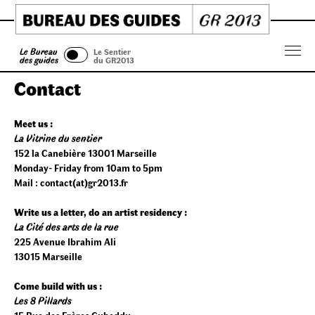
Skip
to
content
Le Bureau
Le Sentier
Menu
des guides
du GR2013
Contact
Meet us :
La Vitrine du sentier
152 la Canebière 13001 Marseille
Monday- Friday from 10am to 5pm
Mail : contact(at)gr2013.fr
Write us a letter, do an artist residency :
La Cité des arts de la rue
225 Avenue Ibrahim Ali
13015 Marseille
Come build with us :
Les 8 Pillards