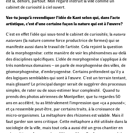
est là, dehors, partout. Mon regard instruit la ville comme un
cabinet de curiosité à ciel ouvert.
Vas-tu jusqu’à revendiquer l’idée de Kant selon qui, dans l’acte
artistique, c’est d’une certaine façon la nature qui est à l’œuvre?
C’est en effet l’idée qui sous-tend le cabinet de curiosités; la
natura
naturans
(la nature comme force productrice de formes) qui se
manifeste aussi dans le travail de l’artiste. Cela rejoint la question
de la morphogenèse: cette manière de voir les phénomènes au-delà
des disciplines spécifiques. L’idée de morphogenèse s’applique à de
très nombreux domaines – on parle de morphogenèse des villes, de
géomorphogenèse, d’embryogenèse. Certains prétendent qu’il y a
des logiques semblables qui sont à l’œuvre. C’est un terrain tentant,
mais glissant! Le principal danger serait de suggérer des processus
simples, de rater ou de sous-estimer leur complexité. Quand tu
prends des photos aériennes de Montpellier, que tu regardes 50
ans en accéléré, tu as littéralement l’impression que «ça a poussé»;
et ça ressemble peut-être, par certains traits, à la croissance de
micro-organismes. La métaphore des rhizomes est valable. Mais il
faut garder son sens critique. Cette métaphore a été utilisée dans la
sociologie de la ville, mais tout cela a aussi été un gros chantier en