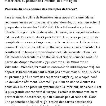
matérielles, tu produis de l’invisible, de l’intelligible.
Pourrais-tu nous donner des exemples de traces?
Face à nous, la colline de Rouvière laisse apparaître une falaise
rocheuse laissée par une carrière abandonnée, qui était en activité
jusque dans les années 1950-1960. Elle a été investie après sa
désaffection pour y faire de la ville. Derrière, on aperçoit les arbres
calcinés de l’incendie du 22 juillet 2009. Les traces peuvent rendre
compte de processus longs – comme la carrière – ou très rapides –
comme l’incendie. La colline de Rouvière laisse aussi apparaître les
résultats d’un temps intermédiaire: celui de la construction. Les
bâtiments spectaculaires de Rouvière et Super Rouvière sont une
partie de «Super Marseille» (qui compte aussi Valmante et
Valmante –Michelet, formant un ensemble de 4000 logements). Au
départ, le bâtiment du haut n’était pas prévu; mais suite au succès
du premier (lié à l’arrivé des rapatriés d’Algérie), on a copié-collé
un deuxième bâtiment. Comme il y a 90 m de dénivelé entre les
deux, on a mis en place un système de bus intérieur, dans ce qui est
la plus grande copropriété d’Europe. Parfois la documentation te
permet de voir des traces, que tu n’aurais pas vu sans cela. Dans
une papeterie de Rouvière, j’ai trouvé des cartes postales des