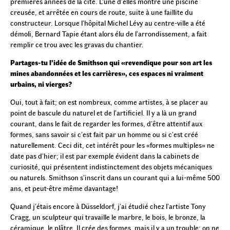
premières années de la cité. L’une d’elles montre une piscine
creusée, et arrêtée en cours de route, suite à une faillite du
constructeur. Lorsque l’hôpital Michel Lévy au centre-ville a été
démoli, Bernard Tapie étant alors élu de l’arrondissement, a fait
remplir ce trou avec les gravas du chantier.
Partages-tu l’idée de Smithson qui «revendique pour son art les
mines abandonnées et les carrières», ces espaces ni vraiment
urbains, ni vierges?
Oui, tout à fait; on est nombreux, comme artistes, à se placer au
point de bascule du naturel et de l’artificiel. Il y a là un grand
courant, dans le fait de regarder les formes, d’être attentif aux
formes, sans savoir si c’est fait par un homme ou si c’est créé
naturellement. Ceci dit, cet intérêt pour les «formes multiples» ne
date pas d’hier; il est par exemple évident dans la cabinets de
curiosité, qui présentent indistinctement des objets mécaniques
ou naturels. Smithson s’inscrit dans un courant qui a lui-même 500
ans, et peut-être même davantage!
Quand j’étais encore à Düsseldorf, j’ai étudié chez l’artiste Tony
Cragg, un sculpteur qui travaille le marbre, le bois, le bronze, la
céramique, le plâtre. Il crée des formes, mais il y a un trouble: on ne