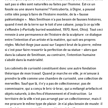
sait pas si elles sont naturelles ou faites par l’homme. Est-ce un
fossile ou une œuvre humaine? Fontcuberta, à Digne, a poussé
cette idée jusqu’à faire de l’histoire montée, de la « fausse
paléontologie ». Mais Smithson n’a pas besoin de fausses histoires,
quand il met de la terre sur le toit d’une cabane, jusqu’à ce qu’elle
s’effondre («Partially buried woodshed, 1970, Kent, Ohio). Tout ceci
renvoie à une permanence de l’histoire de la sculpture: ce dialogue
entre l’intention d’un artiste et la matière, qui suit ses propres
règles. Michel-Ange joue aussi sur l’aspect brut de la pierre, même
si c’est pour faire ressortir la perfection de sa statue – alors que
dans la cabane de Smithson, au contraire, l’intention humaine
s’abolit dans la matérialité.
Les cabinets de curiosité constituent donc une autre fondation
théorique de mon travail. Quand je marche en ville, je m’amuse à
prendre la ville comme une chambre de curiosité, une collection de
merveilles. Sauf que là, il n’y a pas de collectionneur, pas de
commissaire, qui a conçu le bric-à-brac, qui a mélangé artefacts et
objets naturels, à des fins d’étonnement et d’instruction. Le
territoire de la ville n’est pas arrangé par un collectionneur, mais il
me procure le même type de plaisir. Je n’ai plus besoin de musée: il